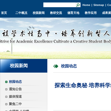
Home
|
Sitemap
|
Co
首页
二中概况
校园新闻
教研交流
德育天地
教学应用
成果展
校园新闻
校园动态
校园动态
探索生命奥秘 培养科学
通知公告
媒体报道
聚焦二中