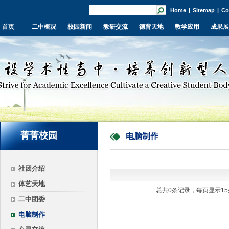
Home
|
Sitemap
|
Co
首页
二中概况
校园新闻
教研交流
德育天地
教学应用
成果展
菁菁校园
电脑制作
社团介绍
体艺天地
总共0条记录，每页显示15
二中团委
电脑制作