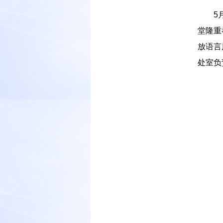
－－
5
堂隆重
放语言
处室负