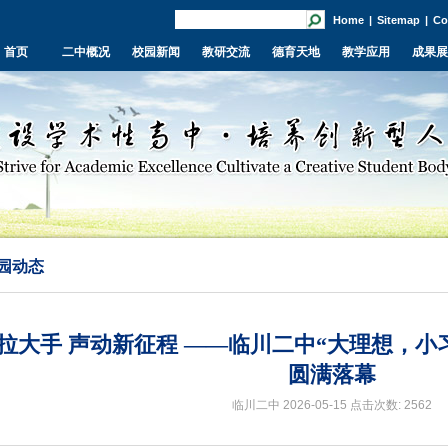
Home
|
Sitemap
|
Co
首页
二中概况
校园新闻
教研交流
德育天地
教学应用
成果展
园动态
拉大手 声动新征程 ——临川二中“大理想，小
圆满落幕
临川二中 2026-05-15
点击次数: 2562