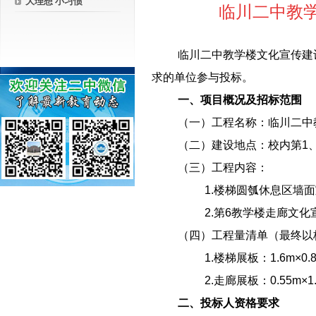
大理想 小习惯
临川二中教
临川二中教学楼文化宣传建
求的单位参与投标。
一、项目概况及招标范围
（一）工程名称：临川二中
（二）建设地点：校内第
1
（三）工程内容：
1.楼梯圆瓠休息区墙
2.第
6
教学楼走廊文化
（四）工程量清单（最终以
1.楼梯展板：
1.6m
×
0.
2.走廊展板：
0.55m
×
1
二、投标人资格要求