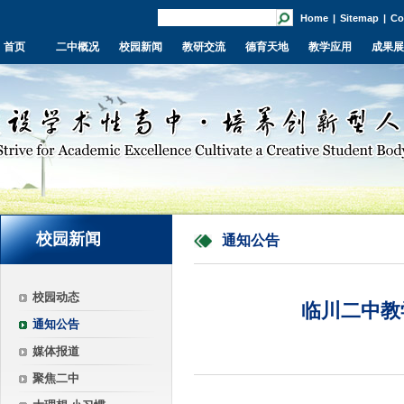
Home
|
Sitemap
|
Co
首页
二中概况
校园新闻
教研交流
德育天地
教学应用
成果展
校园新闻
通知公告
校园动态
临川二中教
通知公告
媒体报道
聚焦二中