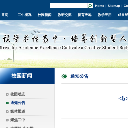
Home
|
Sitemap
|
Co
首页
二中概况
校园新闻
教研交流
德育天地
教学应用
成果展
校园新闻
通知公告
校园动态
<
通知公告
媒体报道
聚焦二中