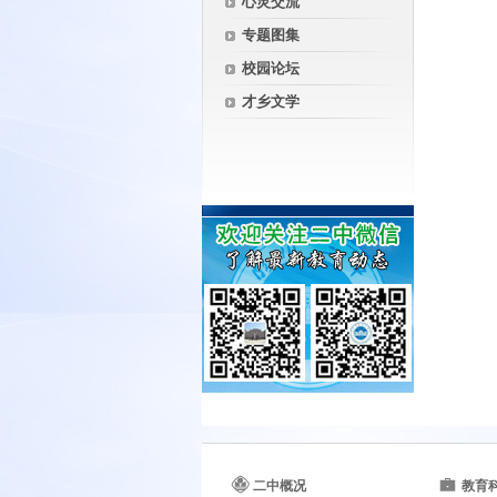
心灵交流
专题图集
校园论坛
才乡文学
二中概况
教育