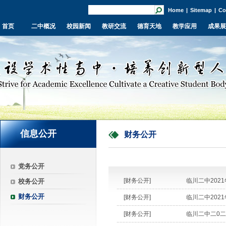
Home
|
Sitemap
|
Co
首页
二中概况
校园新闻
教研交流
德育天地
教学应用
成果展
信息公开
财务公开
党务公开
[财务公开]
临川二中202
校务公开
财务公开
[财务公开]
临川二中202
[财务公开]
临川二中二0二