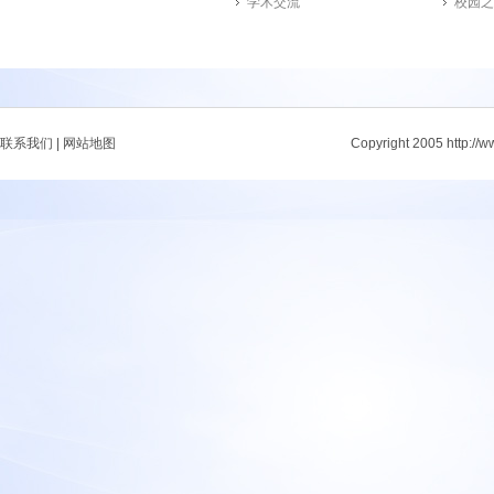
学术交流
校园之
联系我们
|
网站地图
Copyright 2005 http