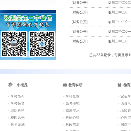
[财务公开]
临川二中二0二
[财务公开]
临川二中二0
[财务公开]
临川二中二0
[财务公开]
临川二中二0
[财务公开]
临川二中二0
总共23条记录，每页显示1
二中概况
教育科研
德育
学校简介
学科竞赛
家长学
学校领导
高考研究
德育活
组织机构
成果展示
班级管
校园风光
科研心得
心理咨
教学设施
教改前沿
国旗下